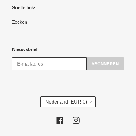
Snelle links
Zoeken
Nieuwsbrief
ABONNEREN
L
Nederland (EUR €)
A
N
D
Facebook
Instagram
/
R
Betaalmethoden