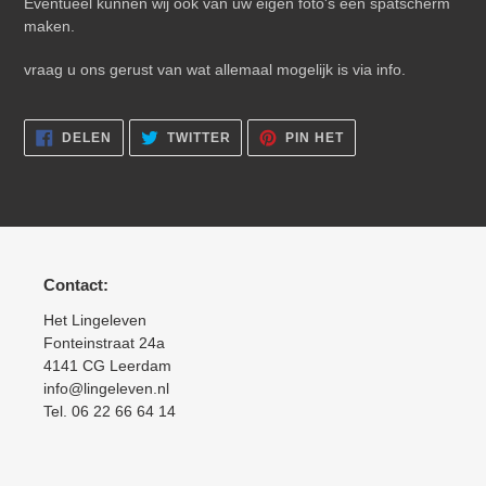
Eventueel kunnen wij ook van uw eigen foto's een spatscherm
maken.
vraag u ons gerust van wat allemaal mogelijk is via info.
DELEN
TWITTEREN
PINNEN
DELEN
TWITTER
PIN HET
OP
OP
OP
FACEBOOK
TWITTER
PINTEREST
Contact:
Het Lingeleven
Fonteinstraat 24a
4141 CG Leerdam
info@lingeleven.nl
Tel. 06 22 66 64 14