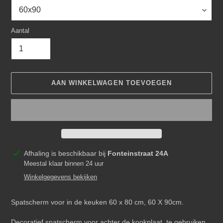
Aantal
AAN WINKELWAGEN TOEVOEGEN
Product
Afhaling is beschikbaar bij
Fonteinstraat 24A
toegevoegen
Meestal klaar binnen 24 uur
aan
Winkelgegevens bekijken
je
winkelwagen
Spatscherm voor in de keuken 60 x 80 cm, 60 X 90cm.
Decoratief spatscherm voor achter de kookplaat, te gebruiken