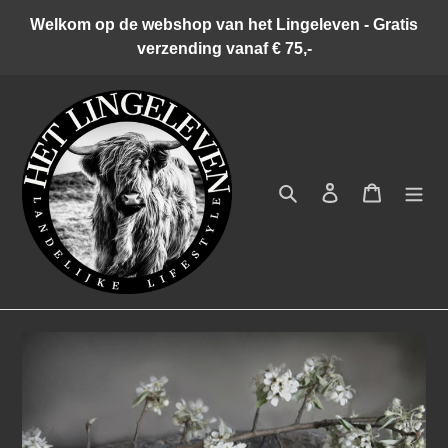
Meteen
Welkom op de webshop van het Lingeleven - Gratis
naar
verzending vanaf € 75,-
de
content
Zoeken
Inloggen
Winkelwa