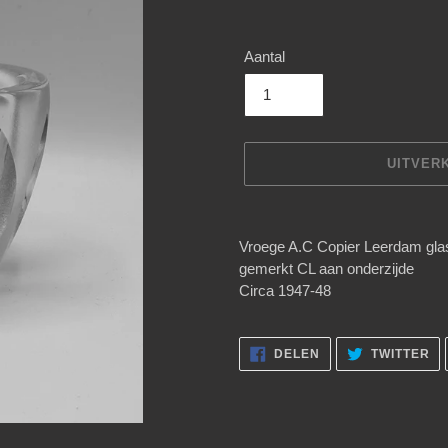
Aantal
UITVER
Product
toegevoegen
Vroege A.C Copier Leerdam glas
aan
gemerkt CL aan onderzijde
je
Circa 1947-48
winkelwagen
DELEN
TW
DELEN
TWITTER
OP
OP
FACEBOOK
TW