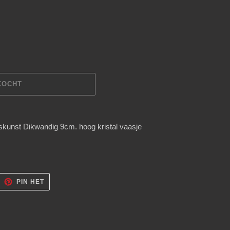
KOCHT
kunst Dikwandig 9cm. hoog kristal vaasje
ITTEREN
PINNEN
PIN HET
OP
ITTER
PINTEREST