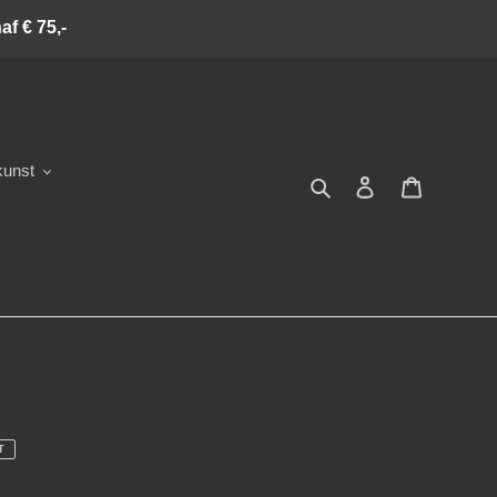
f € 75,-
kunst
Zoeken
Inloggen
Winkelwa
T