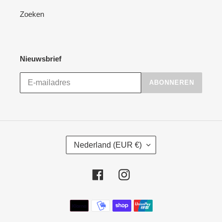
Zoeken
Nieuwsbrief
ABONNEREN
L
Nederland (EUR €)
A
N
D
Facebook
Instagram
/
R
Betaalmethoden
E
G