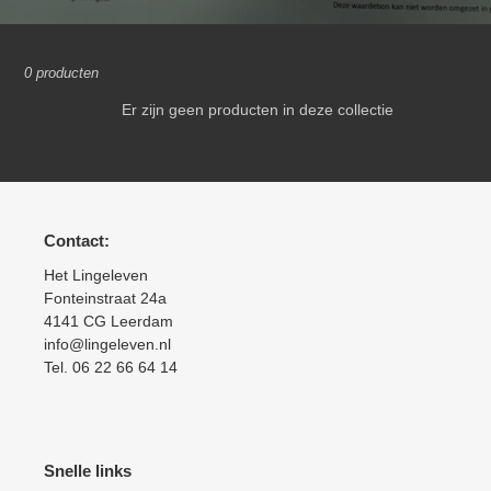
l
l
0 producten
e
Er zijn geen producten in deze collectie
c
t
i
Contact:
e
Het Lingeleven
:
Fonteinstraat 24a
4141 CG Leerdam
info@lingeleven.nl
Tel. 06 22 66 64 14
Snelle links