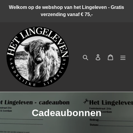
Meteen
Welkom op de webshop van het Lingeleven - Gratis
naar
verzending vanaf € 75,-
de
content
Zoeken
Inloggen
Winkelwa
C
Cadeaubonnen
o