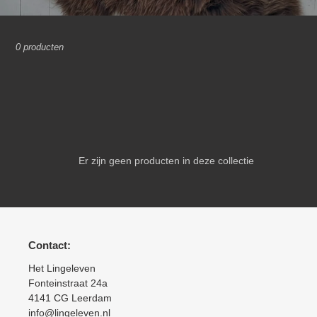
l
l
0 producten
e
c
t
i
e
Er zijn geen producten in deze collectie
:
Contact:
Het Lingeleven
Fonteinstraat 24a
4141 CG Leerdam
info@lingeleven.nl