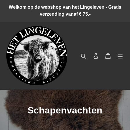
Meteen
Welkom op de webshop van het Lingeleven - Gratis
naar
verzending vanaf € 75,-
de
content
Zoeken
Inloggen
Winkelwa
C
Schapenvachten
o