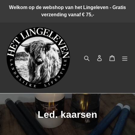
Meteen
Welkom op de webshop van het Lingeleven - Gratis
naar
verzending vanaf € 75,-
de
content
Zoeken
Inloggen
Winkelwa
C
Led. kaarsen
o