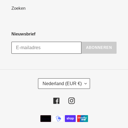
Zoeken
Nieuwsbrief
ABONNEREN
L
Nederland (EUR €)
A
N
D
Facebook
Instagram
/
R
Betaalmethoden
E
G