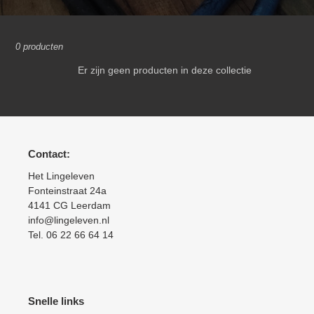
l
l
0 producten
e
Er zijn geen producten in deze collectie
c
t
i
Contact:
e
Het Lingeleven
:
Fonteinstraat 24a
4141 CG Leerdam
info@lingeleven.nl
Tel. 06 22 66 64 14
Snelle links